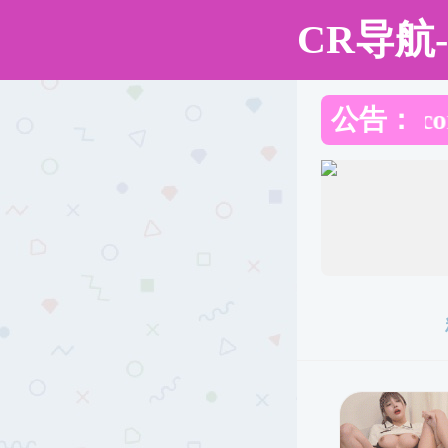
六合彩即时开奖
六合彩即
2026年08月07日 星期五
当前位置：
六合彩即时开奖
六合彩即时开奖公开
组
时间：2025-04-18 15:00
浏览量：
27