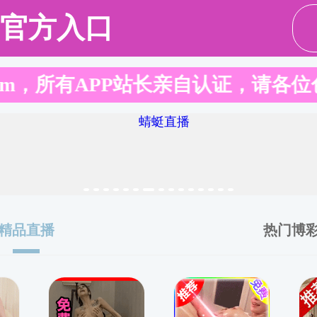
国务院
省六合彩即
时开奖
六合彩即时开奖公开
六合彩即时开
织机构
下属单位
六合彩即时开奖 新质生产力促进中心