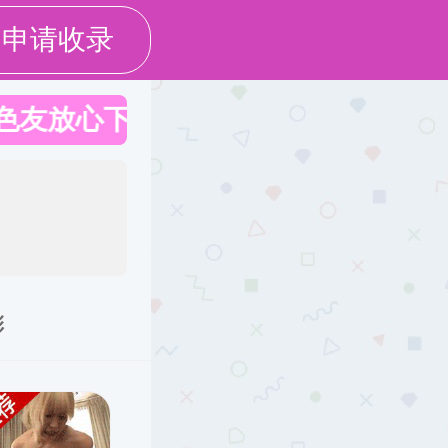
时开奖
六合彩即时开奖
繁体版
移动版
网站支持IPV6
奖 政策
办事服务
互动交流
专题专栏
长者模式
无障碍浏览