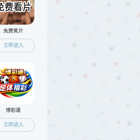
时开奖 高新技术企业培育辅导和创新创业孵化平
合彩即时开奖 成果推广交流应用等技术性工作；承
作。近年来先后获得中国产学研合作创新与促进奖、
明单位、六合彩即时开奖 平安单位、六合彩即时开
直机关“先进基层党组织”等荣誉称号。