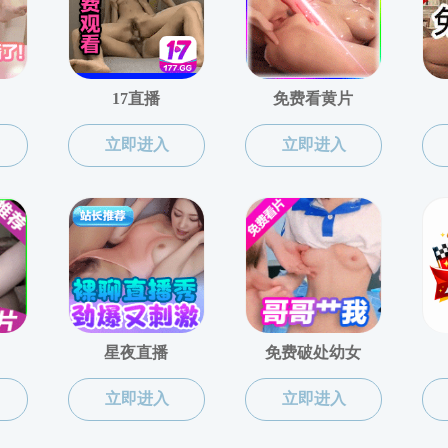
即时开奖 局下属公益一类财政核拨事业单位。主要承担六合彩即
进技术转移转化体系建设，促进六合彩即时开奖 成果转化、六
彩即时开奖 金融相关服务；完成主管部门交办的其他事务性工
 部火炬中心“优秀技术合同认定登记机构”、六合彩即时开奖 文
、六合彩即时开奖 直机关先进“五好”党支部、六合彩即时开奖 