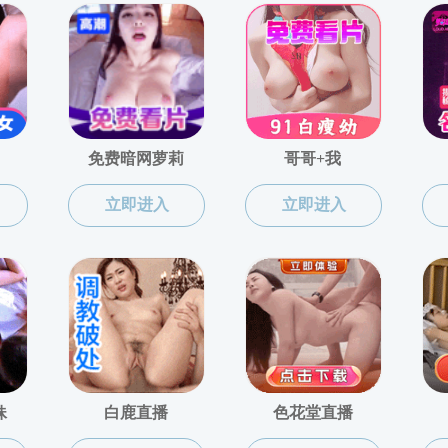
扫一扫在手机上查看当前页面
奖 部门网站
媒体新闻
|
收藏本站