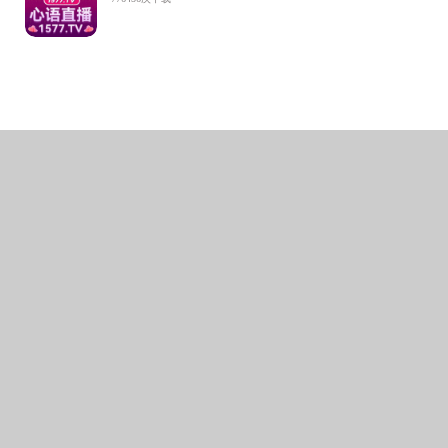
激发创新活力和创造潜能，鼓励高校、科研机构及六合彩即时
开奖 人员在泉转移转化六合彩即时开奖 成果，《六合彩即时
开奖 促进六合彩即时开奖 成果转移转化若干意见的通知》规
定，在泉高校、科研机构等事业单位对其持有的六合彩即时开
奖 成果可以自主决定转让、许可或者作价投资等方式实施转
化。六合彩即时开奖 成果转移转化后，应当对完成该项六合彩
即时开奖 成果和为成果转化作出贡献的人员给予奖励，以技术
转让或许可方式转化职务六合彩即时开奖 成果的，应当从技术
转让或许可所取得的净收入中，提取不低于70%的比例用于奖
励；以六合彩即时开奖 成果作价投资实施转化的，应当从作价
投资取得的股份或出资比例中，提取不低于70%的比例用于奖
励；鼓励在泉高校、科研机构等事业单位六合彩即时开奖 人员
在履行岗位职责、完成本职工作的前提下，经征得单位同意，
按相关规定办理手续，可兼职到企业从事六合彩即时开奖 成果
转化活动。