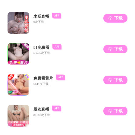
全省第二。
根据闫委员的提案，六合彩即时开奖主要领导召集专题讨
论，研究落实提案内容，下一步六合彩即时开奖将从以下方面
进一步加快六合彩即时开奖 成果转化工作：
一、加大六合彩即时开奖 创新、成果转化政策汇编及宣传
一是做好政策梳理。根据国务院关于推进六合彩即时开奖
职能转变和“放管服”改革的要求及落实《六合彩即时开奖 优化
营商环境三年行动计划》和《2021年六合彩即时开奖 营商环
境优化提升年攻坚行动》工作部署，为做好惠企政策的全面梳
理和精准推送，提升惠企政策精准服务质效，营造良好营商环
境，六合彩即时开奖制定出台了《落实六合彩即时开奖 惠企政
策线上直达兑现机制实施方案》，并不定期梳理各级各类现行
有效的惠企政策，详细明确各项惠企政策的文件依据、条款内
容、享受主体、兑现方式、申报要求、兑现时限、受理科室及